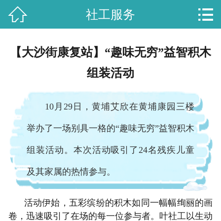


社工服务
首页

艾欣概况
【大沙街康复站】“趣味无穷”益智积木
工作动态
组装活动
党史学习
10月29日，黄埔艾欣在黄埔康园三楼
艾欣服务
举办了一场别具一格的“趣味无穷”益智积木
政策法规
组装活动。本次活动吸引了24名残疾儿童
客户投诉
及其家属的热情参与。
联系我们
活动伊始，五彩缤纷的积木如同一幅幅绚丽的画
卷，迅速吸引了在场的每一位参与者。叶社工以生动